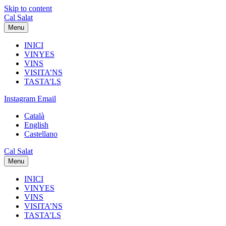
Skip to content
Cal Salat
Menu
INICI
VINYES
VINS
VISITA’NS
TASTA’LS
Instagram
Email
Català
English
Castellano
Cal Salat
Menu
INICI
VINYES
VINS
VISITA’NS
TASTA’LS